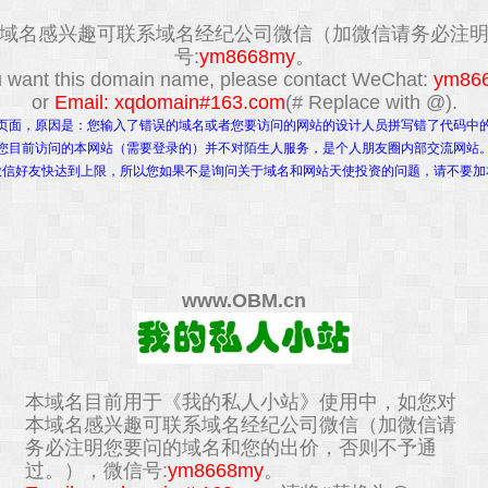
域名感兴趣可联系域名经纪公司微信（加微信请务必注
号:
ym8668my
。
ou want this domain name, please contact WeChat:
ym86
or
Email: xqdomain#163.com
(# Replace with @).
页面，原因是：您输入了错误的域名或者您要访问的网站的设计人员拼写错了代码中
您目前访问的本网站（需要登录的）并不对陌生人服务，是个人朋友圈内部交流网站
微信好友快达到上限，所以您如果不是询问关于域名和网站天使投资的问题，请不要加
www.
OBM.cn
本域名目前用于《我的私人小站》使用中，如您对
本域名感兴趣可联系域名经纪公司微信（加微信请
务必注明您要问的域名和您的出价，否则不予通
过。），微信号:
ym8668my
。